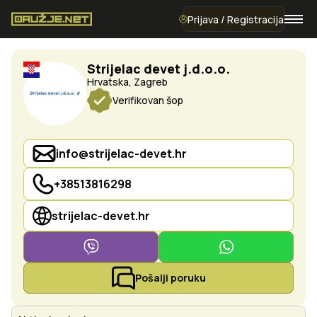
Prijava / Registracija
Strijelac devet j.d.o.o.
Hrvatska, Zagreb
Verifikovan šop
info@strijelac-devet.hr
+38513816298
strijelac-devet.hr
Pošalji poruku